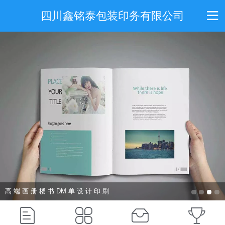
四川鑫铭泰包装印务有限公司
高 端 画 册 楼 书 DM 单 设 计 印 刷